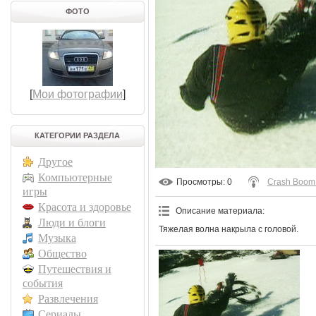
ФОТО
[
Мои фотографии
]
КАТЕГОРИИ РАЗДЕЛА
Другое
Компьютерные
Просмотры
: 0
Crash Boom
игры
Красота и здоровье
Описание материала
:
Люди и блоги
Тяжелая волна накрыла с головой.
Музыка
Общество
Путешествия и
события
Развлечения
Сериалы