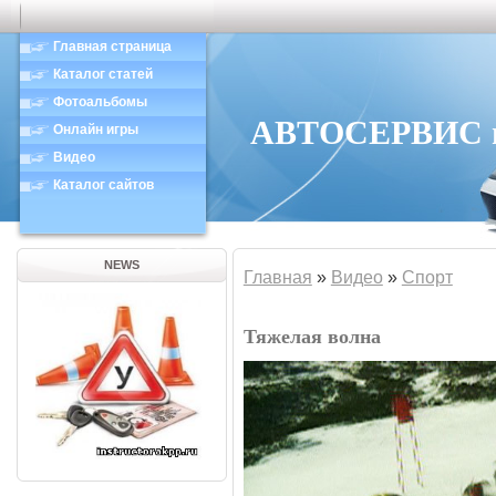
Главная страница
Каталог статей
Фотоальбомы
АВТОСЕРВИС в 
Онлайн игры
Видео
Каталог сайтов
NEWS
Главная
»
Видео
»
Спорт
Тяжелая волна