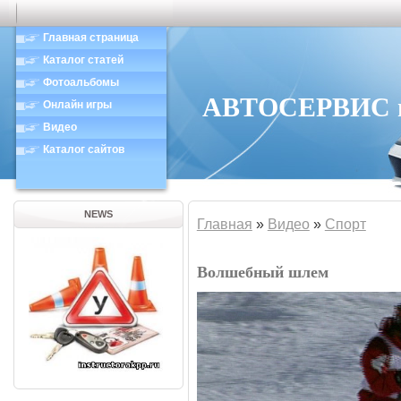
Главная страница
Каталог статей
Фотоальбомы
АВТОСЕРВИС в 
Онлайн игры
Видео
Каталог сайтов
NEWS
Главная
»
Видео
»
Спорт
Волшебный шлем