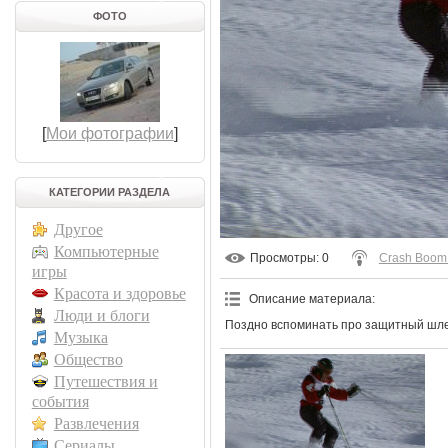
ФОТО
[
Мои фотографии
]
КАТЕГОРИИ РАЗДЕЛА
Другое
Компьютерные
Просмотры
: 0
Crash Boom
игры
Красота и здоровье
Описание материала
:
Люди и блоги
Поздно вспоминать про защитный шле
Музыка
Общество
Путешествия и
события
Развлечения
Сериалы