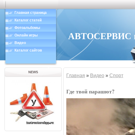
Главная страница
Каталог статей
Фотоальбомы
АВТОСЕРВИС в 
Онлайн игры
Видео
Каталог сайтов
NEWS
Главная
»
Видео
»
Спорт
Где твой парашют?