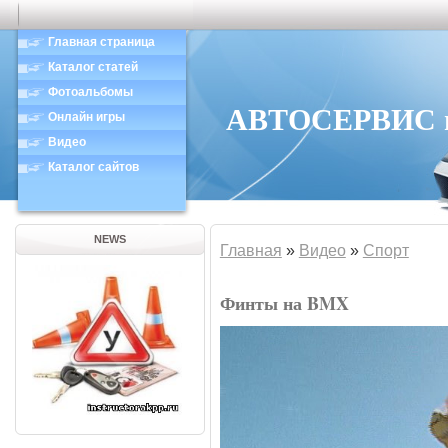
Главная страница
Каталог статей
Фотоальбомы
АВТОСЕРВИС в 
Онлайн игры
Видео
Каталог сайтов
NEWS
Главная
»
Видео
»
Спорт
Финты на BMX