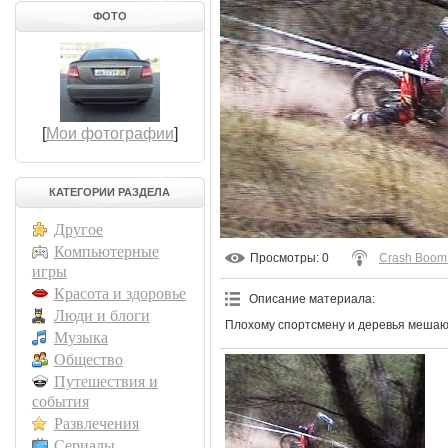
ФОТО
[
Мои фотографии
]
КАТЕГОРИИ РАЗДЕЛА
Другое
Компьютерные
Просмотры
: 0
Crash Boom
игры
Красота и здоровье
Описание материала
:
Люди и блоги
Плохому спортсмену и деревья мешаю
Музыка
Общество
Путешествия и
события
Развлечения
Сериалы