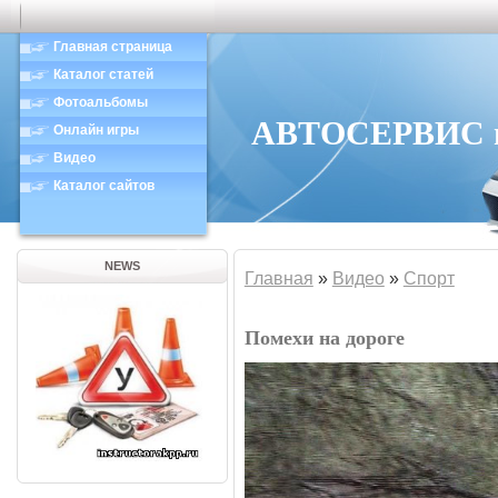
Главная страница
Каталог статей
Фотоальбомы
АВТОСЕРВИС в 
Онлайн игры
Видео
Каталог сайтов
NEWS
Главная
»
Видео
»
Спорт
Помехи на дороге