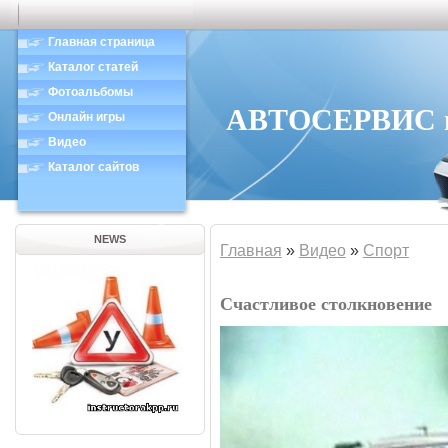
Главная страница
Каталог статей
Фотоальбомы
АВТОСЕРВИС в 
Онлайн игры
Видео
Каталог сайтов
NEWS
Главная
»
Видео
»
Спорт
Счастливое столкновение