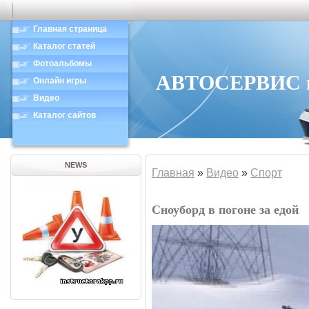
Главная страница
Каталог статей
Фотоальбомы
АВТОСЕРВИС в 
Онлайн игры
Видео
Каталог сайтов
NEWS
Главная
»
Видео
»
Спорт
Сноуборд в погоне за едой