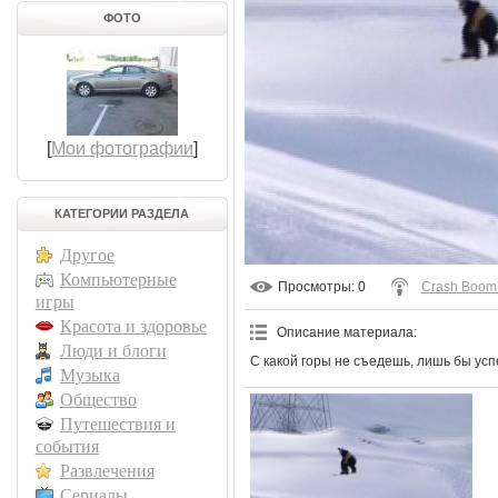
ФОТО
[
Мои фотографии
]
КАТЕГОРИИ РАЗДЕЛА
Другое
Компьютерные
Просмотры
: 0
Crash Boom
игры
Красота и здоровье
Описание материала
:
Люди и блоги
С какой горы не съедешь, лишь бы усп
Музыка
Общество
Путешествия и
события
Развлечения
Сериалы