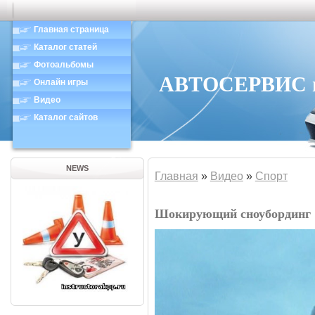
Главная страница
Каталог статей
Фотоальбомы
АВТОСЕРВИС в 
Онлайн игры
Видео
Каталог сайтов
NEWS
Главная
»
Видео
»
Спорт
Шокирующий сноубординг