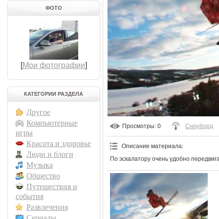
ФОТО
[
Мои фотографии
]
КАТЕГОРИИ РАЗДЕЛА
Другое
Компьютерные
Просмотры
: 0
Сноуборд
игры
Красота и здоровье
Описание материала
:
Люди и блоги
По эскалатору очень удобно передвига
Музыка
Общество
Путешествия и
события
Развлечения
Сериалы