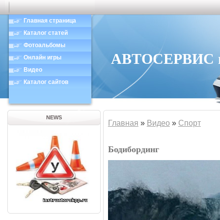
Главная страница
Каталог статей
Фотоальбомы
АВТОСЕРВИС в 
Онлайн игры
Видео
Каталог сайтов
NEWS
Главная
»
Видео
»
Спорт
Бодибординг