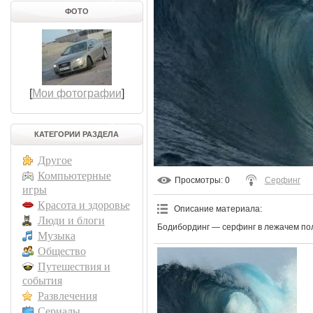
ФОТО
[
Мои фотографии
]
КАТЕГОРИИ РАЗДЕЛА
Другое
Компьютерные
Просмотры
: 0
Серфинг
игры
Красота и здоровье
Описание материала
:
Люди и блоги
Бодибординг — серфинг в лежачем пол
Музыка
Общество
Путешествия и
события
Развлечения
Сериалы