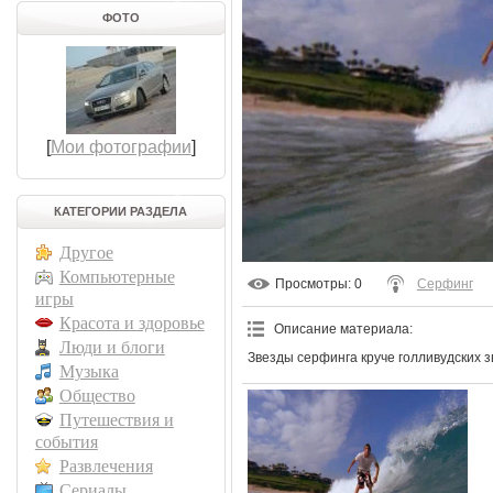
ФОТО
[
Мои фотографии
]
КАТЕГОРИИ РАЗДЕЛА
Другое
Компьютерные
Просмотры
: 0
Серфинг
игры
Красота и здоровье
Описание материала
:
Люди и блоги
Звезды серфинга круче голливудских з
Музыка
Общество
Путешествия и
события
Развлечения
Сериалы