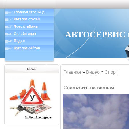
Главная страница
Каталог статей
Фотоальбомы
АВТОСЕРВИС в 
Онлайн игры
Видео
Каталог сайтов
NEWS
Главная
»
Видео
»
Спорт
Скользить по волнам