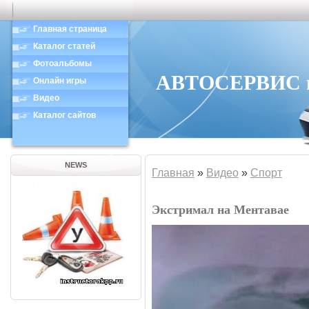
Главная страница
Каталог статей
Фотоальбомы
АВТОСЕРВИС в 
Онлайн игры
Видео
Каталог сайтов
NEWS
Главная
»
Видео
»
Спорт
Экстримал на Ментавае