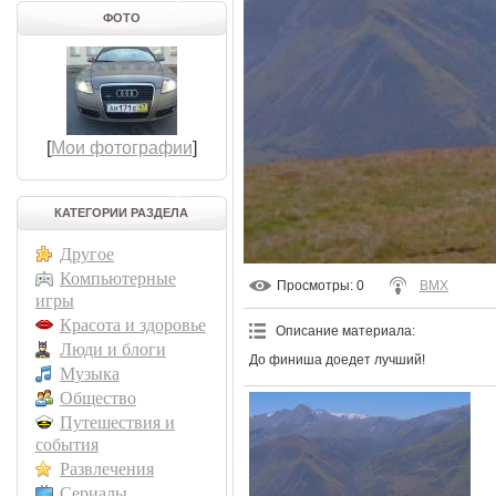
ФОТО
[
Мои фотографии
]
КАТЕГОРИИ РАЗДЕЛА
Другое
Компьютерные
Просмотры
: 0
BMX
игры
Красота и здоровье
Описание материала
:
Люди и блоги
До финиша доедет лучший!
Музыка
Общество
Путешествия и
события
Развлечения
Сериалы