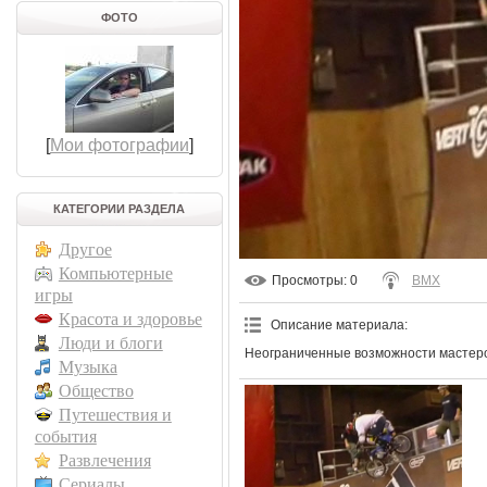
ФОТО
[
Мои фотографии
]
КАТЕГОРИИ РАЗДЕЛА
Другое
Компьютерные
Просмотры
: 0
BMX
игры
Красота и здоровье
Описание материала
:
Люди и блоги
Неограниченные возможности мастеро
Музыка
Общество
Путешествия и
события
Развлечения
Сериалы