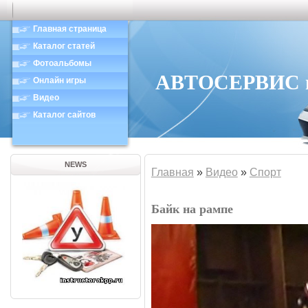
Главная страница
Каталог статей
Фотоальбомы
АВТОСЕРВИС в 
Онлайн игры
Видео
Каталог сайтов
NEWS
Главная
»
Видео
»
Спорт
Байк на рампе