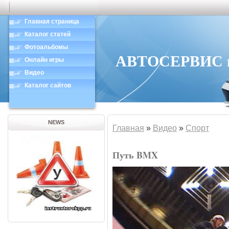
Главная страница
Каталог статей
Фотоальбомы
АВТОСЕРВИС в 
Онлайн игры
Видео
Каталог сайтов
NEWS
Главная
»
Видео
»
Спорт
Путь BMX