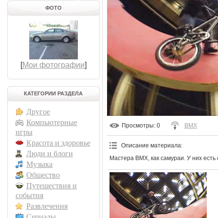
ФОТО
[
Мои фотографии
]
КАТЕГОРИИ РАЗДЕЛА
Другое
Компьютерные
Просмотры
: 0
BMX
игры
Красота и здоровье
Описание материала
:
Люди и блоги
Мастера BMX, как самураи. У них есть с
Музыка
Общество
Путешествия и
события
Развлечения
Сериалы