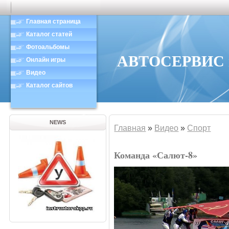
Главная страница
Каталог статей
Фотоальбомы
АВТОСЕРВИС в
Онлайн игры
Видео
Каталог сайтов
NEWS
Главная
»
Видео
»
Спорт
Команда «Салют-8»