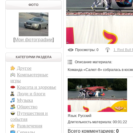
ФОТО
[
Мои фотографии
]
Просмотры
: 0
1. Red Bull
КАТЕГОРИИ РАЗДЕЛА
Описание материала
:
Другое
Команда «Салют-8» собралась в космо
Компьютерные
игры
Красота и здоровье
Люди и блоги
Музыка
Общество
Путешествия и
Язык
: Русский
события
Длительность материала
: 00:01:22
Развлечения
Всего комментариев
:
0
Сериалы