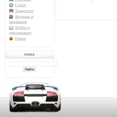
Спорт
Транспорт
Фильмы и
анимация
Хобби и
образование
Юмор
ПОИСК