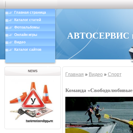
Главная страница
Каталог статей
Фотоальбомы
АВТОСЕРВИС в 
Онлайн игры
Видео
Каталог сайтов
NEWS
Главная
»
Видео
»
Спорт
Команда «Свободолюбивые