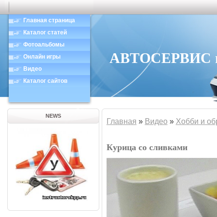
Главная страница
Каталог статей
Фотоальбомы
АВТОСЕРВИС в 
Онлайн игры
Видео
Каталог сайтов
NEWS
Главная
»
Видео
»
Хобби и об
Курица со сливками