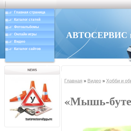
Главная страница
Каталог статей
Фотоальбомы
АВТОСЕРВИС в 
Онлайн игры
Видео
Каталог сайтов
NEWS
Главная
»
Видео
»
Хобби и об
«Мышь-буте