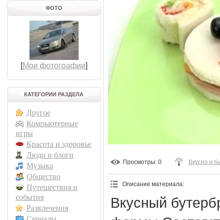
ФОТО
[
Мои фотографии
]
КАТЕГОРИИ РАЗДЕЛА
Другое
Компьютерные
игры
Красота и здоровье
Люди и блоги
Просмотры
: 0
Вкусно и б
Музыка
Общество
Описание материала
:
Путешествия и
события
Вкусный бутерб
Развлечения
Сериалы