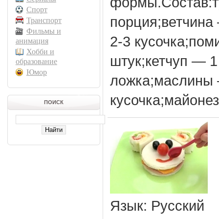
формы.Состав:т
Спорт
порция;ветчина
Транспорт
Фильмы и
2-3 кусочка;по
анимация
Хобби и
штук;кетчуп — 1
образование
Юмор
ложка;маслины 
кусочка;майонез,
ПОИСК
Язык
: Русский