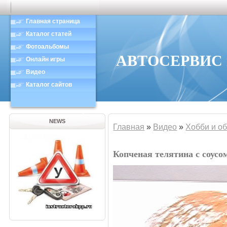
Главная страница
Каталог статей
Фотоальбомы
АВТОСЕРВИС в
Онлайн игры
Видео
Каталог сайтов
NEWS
Главная
»
Видео
»
Хобби и о
Копченая телятина с соусо