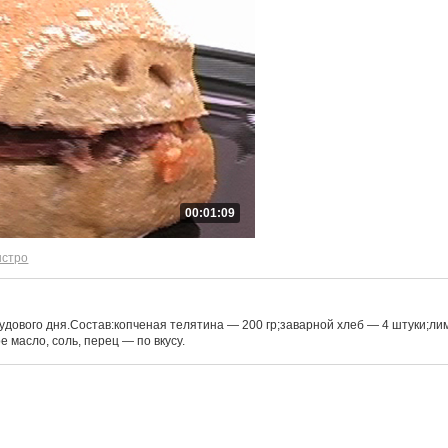
00:01:09
ыстро
дового дня.Состав:копченая телятина — 200 гр;заварной хлеб — 4 штуки;лим
 масло, соль, перец — по вкусу.