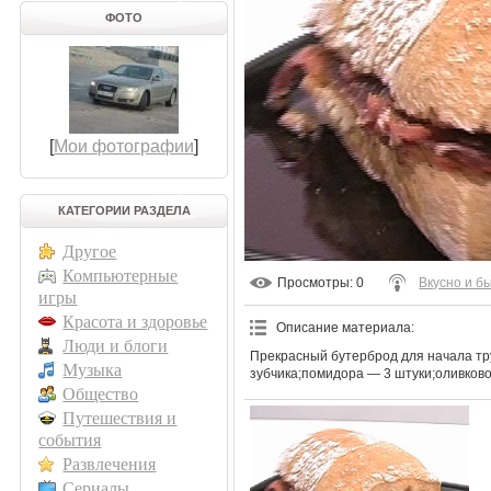
ФОТО
[
Мои фотографии
]
КАТЕГОРИИ РАЗДЕЛА
Другое
Компьютерные
Просмотры
: 0
Вкусно и б
игры
Красота и здоровье
Описание материала
:
Люди и блоги
Прекрасный бутерброд для начала тру
Музыка
зубчика;помидора — 3 штуки;оливковое
Общество
Путешествия и
события
Развлечения
Сериалы