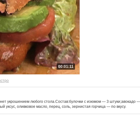
00:01:11
ыстро
анет укрошением любого стола.Состав:булочки с изюмом — 3 штуки;авокадо — 
 уксус, оливковое масло, перец, соль, зернистая горчица — по вкусу.