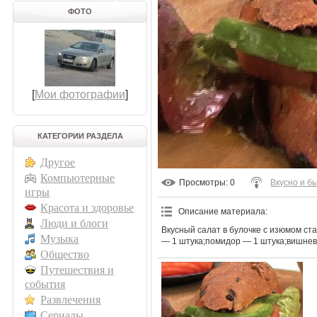
ФОТО
[
Мои фотографии
]
КАТЕГОРИИ РАЗДЕЛА
Другое
Компьютерные
Просмотры
: 0
Вкусно и б
игры
Красота и здоровье
Описание материала
:
Люди и блоги
Вкусный салат в булочке с изюмом ст
Музыка
— 1 штука;помидор — 1 штука;вишневый
Общество
Путешествия и
события
Развлечения
Сериалы