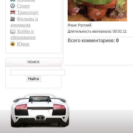
Спорт
Транспорт
Фильмы и
анимация
Язык
: Русский
Хобби и
Длительность материала
: 00:01:11
образование
Всего комментариев
:
0
Юмор
ПОИСК