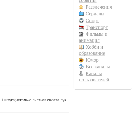
события
Развлечения
Сериалы
Спорт
Транспорт
Фильмы и
анимация
Хобби и
образование
Юмор
Все каналы
Каналы
пользователей
1 штука;неколько листьев салата;лук