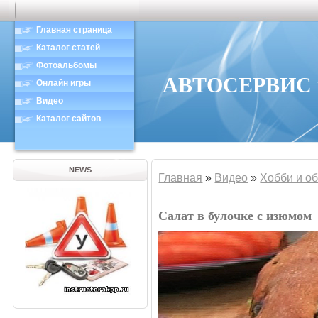
Главная страница
Каталог статей
Фотоальбомы
АВТОСЕРВИС в
Онлайн игры
Видео
Каталог сайтов
NEWS
Главная
»
Видео
»
Хобби и о
Салат в булочке с изюмом