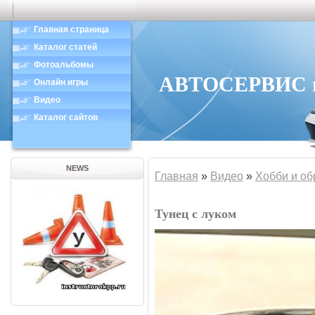
Главная страница
Каталог статей
Фотоальбомы
АВТОСЕРВИС в 
Онлайн игры
Видео
Каталог сайтов
NEWS
Главная
»
Видео
»
Хобби и об
Тунец с луком