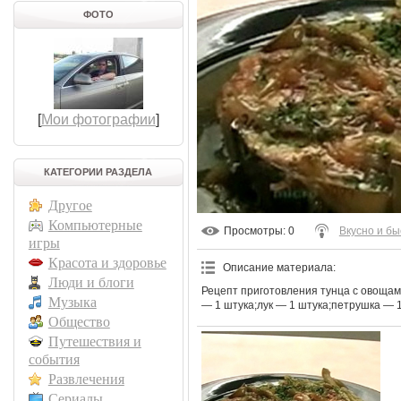
ФОТО
[
Мои фотографии
]
КАТЕГОРИИ РАЗДЕЛА
Другое
Компьютерные
Просмотры
: 0
Вкусно и бы
игры
Красота и здоровье
Описание материала
:
Люди и блоги
Рецепт приготовления тунца с овощами
Музыка
— 1 штука;лук — 1 штука;петрушка — 1 
Общество
Путешествия и
события
Развлечения
Сериалы