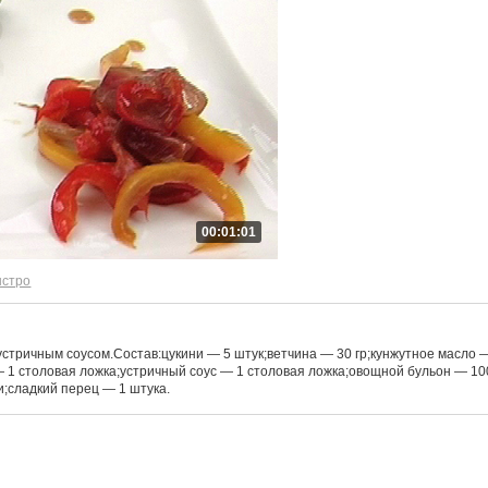
00:01:01
ыстро
устричным соусом.Состав:цукини — 5 штук;ветчина — 30 гр;кунжутное масло 
— 1 столовая ложка;устричный соус — 1 столовая ложка;овощной бульон — 10
и;сладкий перец — 1 штука.