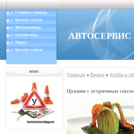
Главная страница
Каталог статей
Фотоальбомы
АВТОСЕРВИС в
Онлайн игры
Видео
Каталог сайтов
NEWS
Главная
»
Видео
»
Хобби и о
Цукини с устричным соусо