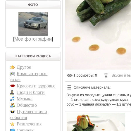
ФОТО
[
Мои фотографии
]
КАТЕГОРИИ РАЗДЕЛА
Другое
Компьютерные
Просмотры
: 0
Вкусно и б
игры
Красота и здоровье
Описание материала
:
Люди и блоги
Закуска из молодых цукини с нежным 
Музыка
— 1 столовая ложка;кукурузная мука 
соус — 1 чайная ложка;лук — 1/2 штук
Общество
Путешествия и
события
Развлечения
Сериалы