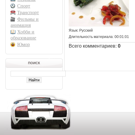
Спорт
Транспорт
Фильмы и
анимация
Язык
: Русский
Хобби и
Длительность материала
: 00:01:01
образование
Юмор
Всего комментариев
:
0
ПОИСК