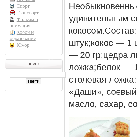
Необыкновенные
Спорт
Транспорт
удивительным с
Фильмы и
анимация
кокосом.Состав:
Хобби и
образование
штук;кокос — 1 
Юмор
— 20 гр;цедра 
ПОИСК
ложка;белок — 
столовая ложка;
«Даши», соевый 
масло, сахар, с