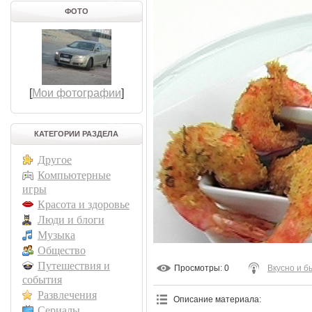
ФОТО
[
Мои фотографии
]
КАТЕГОРИИ РАЗДЕЛА
Другое
Компьютерные
игры
Красота и здоровье
Люди и блоги
Музыка
Общество
Путешествия и
Просмотры
: 0
Вкусно и б
события
Развлечения
Описание материала
:
Сериалы