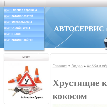
Главная страница
Каталог статей
Фотоальбомы
АВТОСЕРВИС в 
Онлайн игры
Видео
Каталог сайтов
NEWS
Главная
»
Видео
»
Хобби и об
Хрустящие к
кокосом