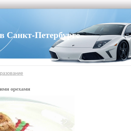
 Санкт-Петербурге
бразование
кими орехами