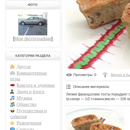
ФОТО
[
Мои фотографии
]
КАТЕГОРИИ РАЗДЕЛА
Другое
Компьютерные
Просмотры
: 0
Вкусно и б
игры
Красота и здоровье
Описание материала
:
Люди и блоги
Легкие французские тосты порадуют с
Музыка
гр;сахар — 1/2 стакана;масло — 100 гр
Общество
Путешествия и
события
Развлечения
Сериалы