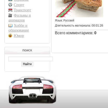
Спорт
Транспорт
Фильмы и
анимация
Язык
: Русский
Хобби и
Длительность материала
: 00:01:26
образование
Всего комментариев
:
0
Юмор
ПОИСК