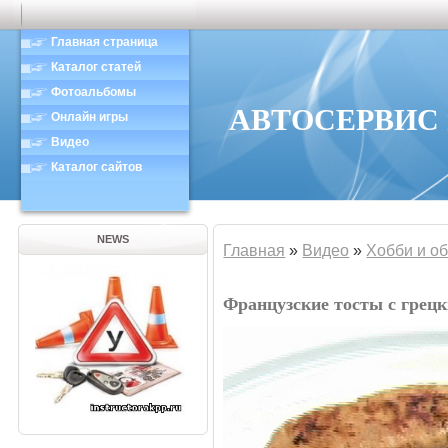
Главная страница
Каталог статей
Фотоальбомы
АВТОСЕРВИС в
Онлайн игры
Видео
Каталог сайтов
NEWS
Главная
»
Видео
»
Хобби и о
Французские тосты с грец