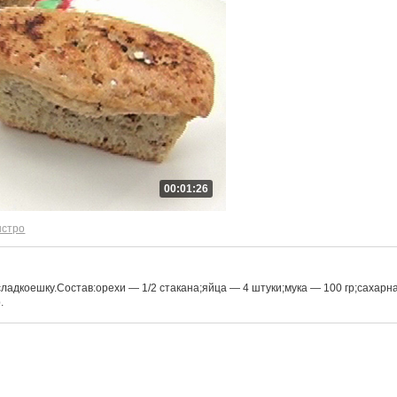
00:01:26
ыстро
ладкоешку.Состав:орехи — 1/2 стакана;яйца — 4 штуки;мука — 100 гр;сахарн
.