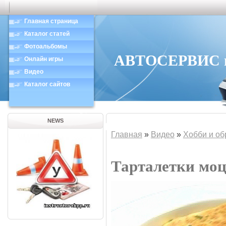
Главная страница
Каталог статей
Фотоальбомы
АВТОСЕРВИС в 
Онлайн игры
Видео
Каталог сайтов
NEWS
Главная
»
Видео
»
Хобби и об
Тарталетки моц