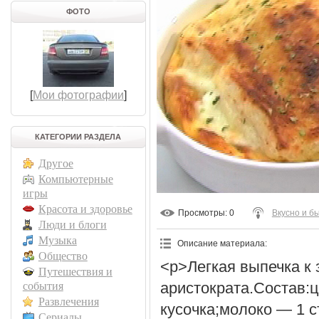
ФОТО
[
Мои фотографии
]
КАТЕГОРИИ РАЗДЕЛА
Другое
Компьютерные
игры
Красота и здоровье
Просмотры
: 0
Вкусно и б
Люди и блоги
Музыка
Описание материала
:
Общество
<p>Легкая выпечка к 
Путешествия и
аристократа.Состав:
события
Развлечения
кусочка;молоко — 1 с
Сериалы