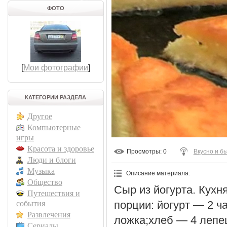
ФОТО
[
Мои фотографии
]
КАТЕГОРИИ РАЗДЕЛА
Другое
Компьютерные
игры
Красота и здоровье
Просмотры
: 0
Вкусно и б
Люди и блоги
Музыка
Описание материала
:
Общество
Сыр из йогурта. Кухн
Путешествия и
порции: йогурт — 2 ч
события
Развлечения
ложка;хлеб — 4 лепе
Сериалы