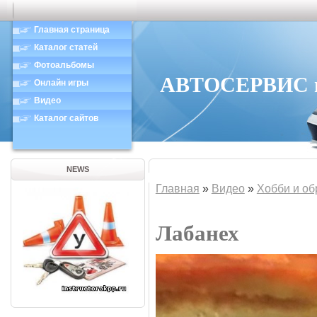
Главная страница
Каталог статей
Фотоальбомы
АВТОСЕРВИС в 
Онлайн игры
Видео
Каталог сайтов
NEWS
Главная
»
Видео
»
Хобби и об
Лабанех