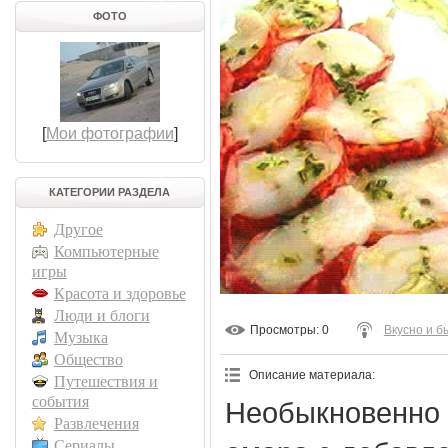
ФОТО
[
Мои фотографии
]
КАТЕГОРИИ РАЗДЕЛА
Другое
Компьютерные
игры
Красота и здоровье
Люди и блоги
Просмотры
: 0
Вкусно и б
Музыка
Общество
Описание материала
:
Путешествия и
события
Необыкновенно в
Развлечения
Сериалы