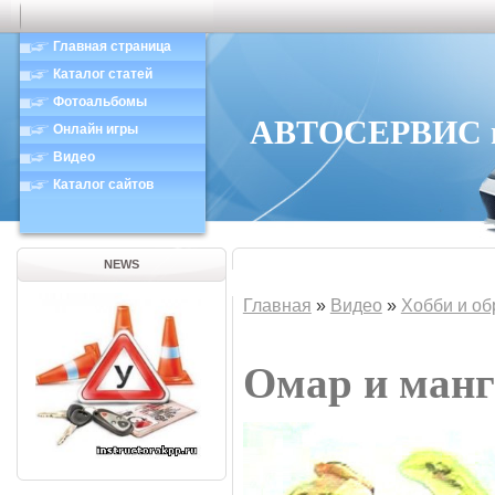
Главная страница
Каталог статей
Фотоальбомы
АВТОСЕРВИС в 
Онлайн игры
Видео
Каталог сайтов
NEWS
Главная
»
Видео
»
Хобби и об
Омар и манг