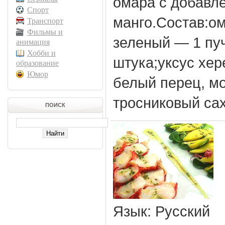
омара с добавл
Спорт
манго.Состав:ом
Транспорт
Фильмы и
зеленый — 1 пу
анимация
Хобби и
штука;уксус хер
образование
Юмор
белый перец, мо
тросниковый сах
ПОИСК
Язык
: Русский