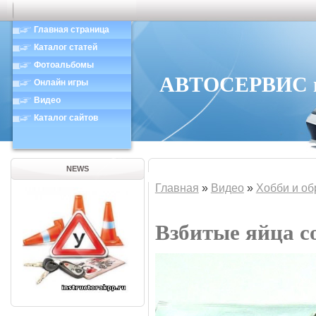
Главная страница
Каталог статей
Фотоальбомы
АВТОСЕРВИС в 
Онлайн игры
Видео
Каталог сайтов
NEWS
Главная
»
Видео
»
Хобби и об
Взбитые яйца с