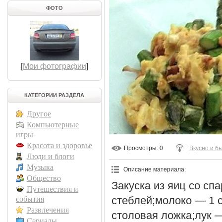
ФОТО
[
Мои фотографии
]
КАТЕГОРИИ РАЗДЕЛА
Другое
Компьютерные
игры
Красота и здоровье
Просмотры
: 0
Вкусно и б
Люди и блоги
Музыка
Описание материала
:
Общество
Закуска из яиц со сп
Путешествия и
стеблей;молоко — 1 
события
Развлечения
столовая ложка;лук —
Сериалы