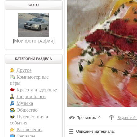
ФОТО
[
Мои фотографии
]
КАТЕГОРИИ РАЗДЕЛА
Другое
Компьютерные
игры
Красота и здоровье
Люди и блоги
Музыка
Общество
Путешествия и
Просмотры
: 0
Вкусно и б
события
Развлечения
Описание материала
:
Сериалы