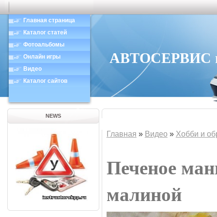
Главная страница
Каталог статей
Фотоальбомы
АВТОСЕРВИС в 
Онлайн игры
Видео
Каталог сайтов
NEWS
Главная
»
Видео
»
Хобби и об
Печеное ман
малиной