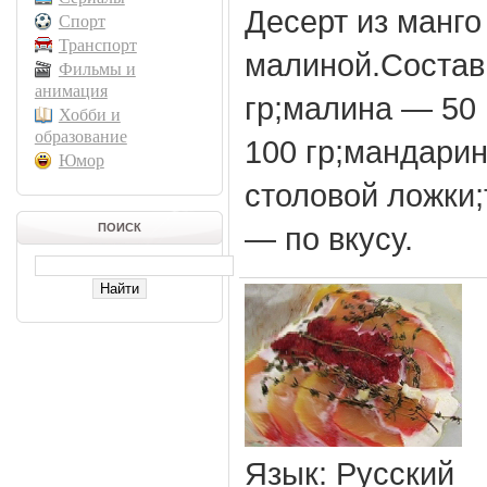
Десерт из манго
Спорт
Транспорт
малиной.Состав
Фильмы и
анимация
гр;малина — 50
Хобби и
образование
100 гр;мандари
Юмор
столовой ложки;
ПОИСК
— по вкусу.
Язык
: Русский