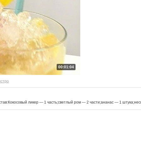
00:01:04
ыстро
став:Кокосовый ликер — 1 часть;светлый ром — 2 части;ананас — 1 штука;неск