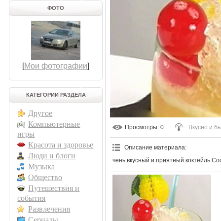
ФОТО
[
Мои фотографии
]
КАТЕГОРИИ РАЗДЕЛА
Другое
Компьютерные
Просмотры
: 0
Вкусно и б
игры
Красота и здоровье
Описание материала
:
Люди и блоги
чень вкусный и приятный коктейль.Со
Музыка
Общество
Путешествия и
события
Развлечения
Сериалы