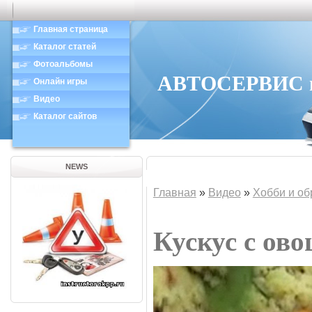
Главная страница
Каталог статей
Фотоальбомы
АВТОСЕРВИС в 
Онлайн игры
Видео
Каталог сайтов
NEWS
Главная
»
Видео
»
Хобби и об
Кускус с ов