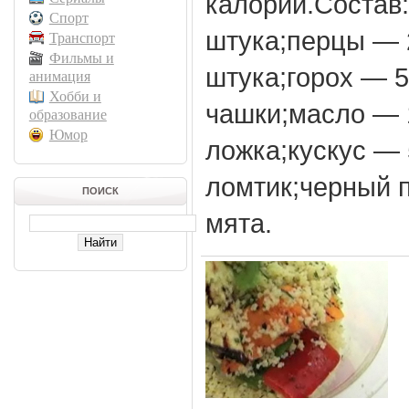
калорий.Состав
Спорт
штука;перцы — 
Транспорт
Фильмы и
штука;горох — 5
анимация
Хобби и
чашки;масло — 
образование
Юмор
ложка;кускус — 
ломтик;черный 
ПОИСК
мята.