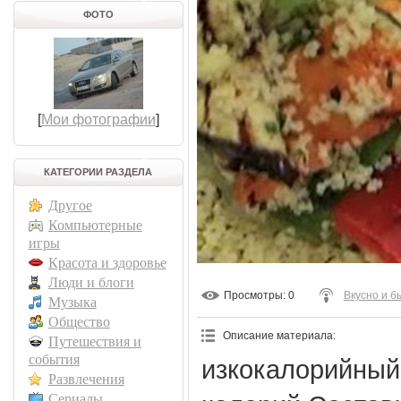
ФОТО
[
Мои фотографии
]
КАТЕГОРИИ РАЗДЕЛА
Другое
Компьютерные
игры
Красота и здоровье
Люди и блоги
Просмотры
: 0
Вкусно и б
Музыка
Общество
Описание материала
:
Путешествия и
события
изкокалорийный 
Развлечения
Сериалы