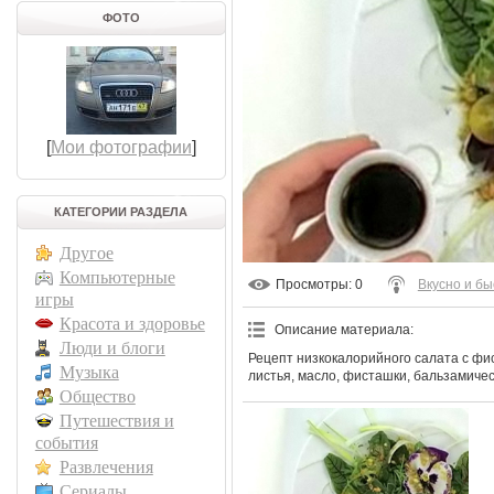
ФОТО
[
Мои фотографии
]
КАТЕГОРИИ РАЗДЕЛА
Другое
Компьютерные
Просмотры
: 0
Вкусно и бы
игры
Красота и здоровье
Описание материала
:
Люди и блоги
Рецепт низкокалорийного салата с фи
Музыка
листья, масло, фисташки, бальзамическ
Общество
Путешествия и
события
Развлечения
Сериалы