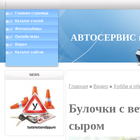
Главная страница
Каталог статей
Фотоальбомы
АВТОСЕРВИС в 
Онлайн игры
Видео
Каталог сайтов
NEWS
Главная
»
Видео
»
Хобби и об
Булочки с в
сыром