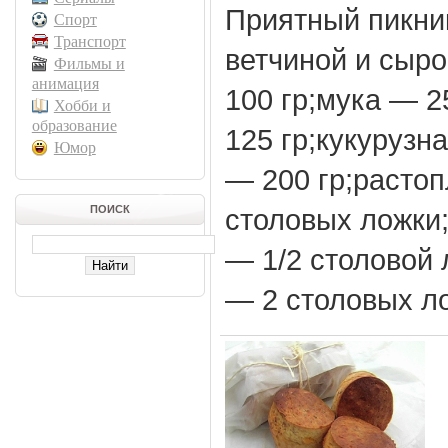
Приятный пикник
Спорт
Транспорт
ветчиной и сыр
Фильмы и
анимация
100 гр;мука — 2
Хобби и
образование
125 гр;кукурузн
Юмор
— 200 гр;расто
ПОИСК
столовых ложки
— 1/2 столовой
— 2 столовых л