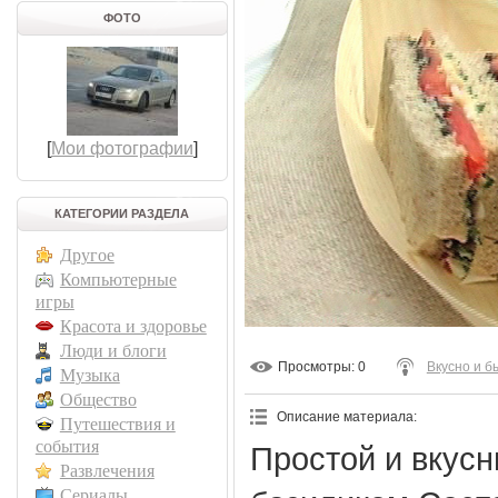
ФОТО
[
Мои фотографии
]
КАТЕГОРИИ РАЗДЕЛА
Другое
Компьютерные
игры
Красота и здоровье
Люди и блоги
Просмотры
: 0
Вкусно и б
Музыка
Общество
Описание материала
:
Путешествия и
события
Простой и вкусн
Развлечения
Сериалы