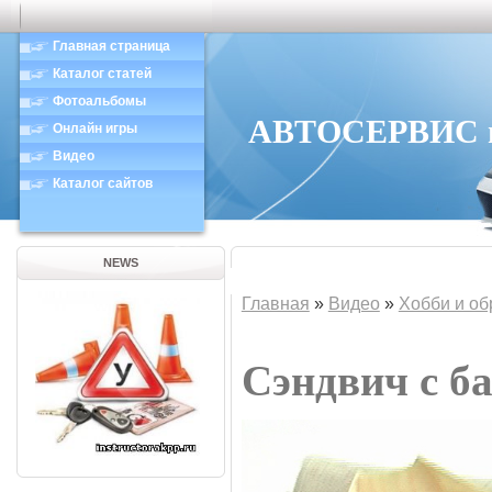
Главная страница
Каталог статей
Фотоальбомы
АВТОСЕРВИС в 
Онлайн игры
Видео
Каталог сайтов
NEWS
Главная
»
Видео
»
Хобби и об
Сэндвич с б