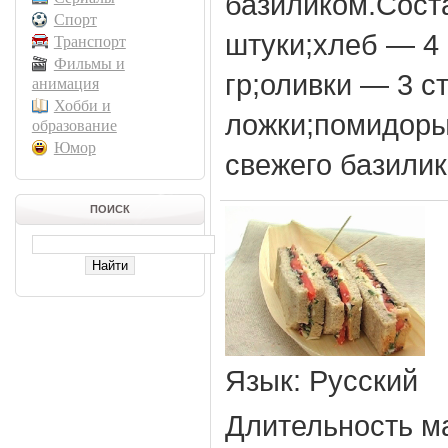
базиликом.Сост
Спорт
штуки;хлеб — 4
Транспорт
Фильмы и
гр;оливки — 3 с
анимация
Хобби и
ложки;помидоры
образование
Юмор
свежего базилик
ПОИСК
Язык
: Русский
Длительность м