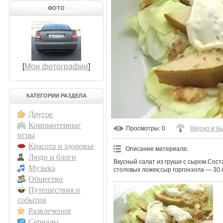
ФОТО
[
Мои фотографии
]
КАТЕГОРИИ РАЗДЕЛА
Другое
Компьютерные
Просмотры
: 0
Вкусно и б
игры
Красота и здоровье
Описание материала
:
Люди и блоги
Вкусный салат из груши с сыром.Сост
Музыка
столовых ложек;сыр горгонзола — 30 
Общество
Путешествия и
события
Развлечения
Сериалы