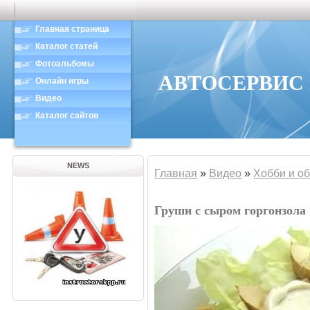
Главная страница
Каталог статей
Фотоальбомы
АВТОСЕРВИС в
Онлайн игры
Видео
Каталог сайтов
NEWS
Главная
»
Видео
»
Хобби и о
Груши с сыром горгонзола