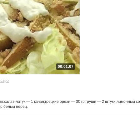
00:01:07
ыстро
ав:салат-латук — 1 качан;грецкие орехи — 30 гр;груши — 2 штуки;лимонный с
гр;белый перец.