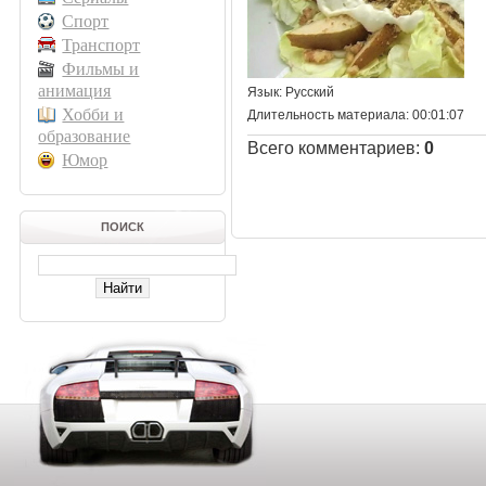
Спорт
Транспорт
Фильмы и
анимация
Язык
: Русский
Хобби и
Длительность материала
: 00:01:07
образование
Всего комментариев
:
0
Юмор
ПОИСК