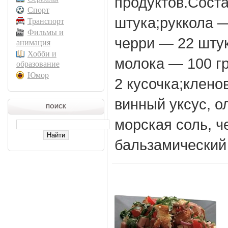
продуктов.Соста
Спорт
штука;руккола 
Транспорт
Фильмы и
черри — 22 штук
анимация
Хобби и
молока — 100 г
образование
Юмор
2 кусочка;клено
винный уксус, о
ПОИСК
морская соль, ч
бальзамический 