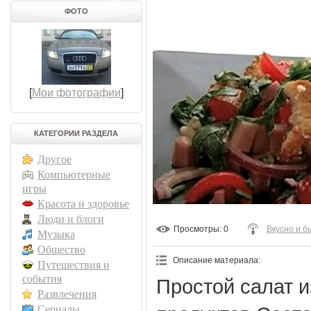
ФОТО
[
Мои фотографии
]
КАТЕГОРИИ РАЗДЕЛА
Другое
Компьютерные
игры
Красота и здоровье
Люди и блоги
Просмотры
: 0
Вкусно и б
Музыка
Общество
Описание материала
:
Путешествия и
события
Простой салат и
Развлечения
Сериалы