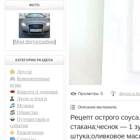
ФОТО
[
Мои фотографии
]
КАТЕГОРИИ РАЗДЕЛА
Другое
Компьютерные
игры
Красота и здоровье
Просмотры
: 0
Вкусно и б
Люди и блоги
Музыка
Описание материала
:
Общество
Рецепт острого соуса
Путешествия и
события
стакана;чеснок — 1 з
Развлечения
штука;оливковое масло
Сериалы