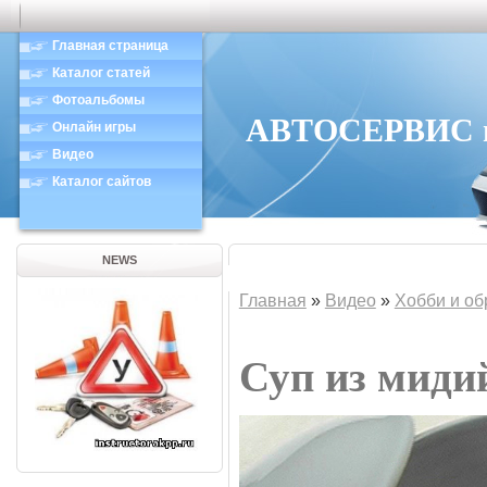
Главная страница
Каталог статей
Фотоальбомы
АВТОСЕРВИС в 
Онлайн игры
Видео
Каталог сайтов
NEWS
Главная
»
Видео
»
Хобби и об
Суп из миди