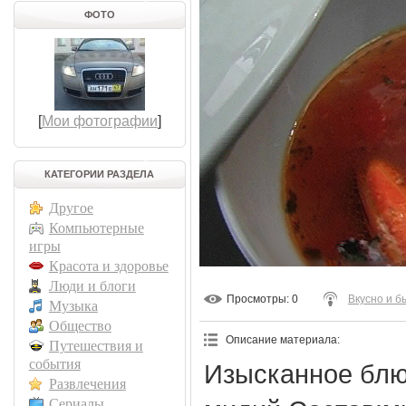
ФОТО
[
Мои фотографии
]
КАТЕГОРИИ РАЗДЕЛА
Другое
Компьютерные
игры
Красота и здоровье
Люди и блоги
Просмотры
: 0
Вкусно и б
Музыка
Общество
Описание материала
:
Путешествия и
события
Изысканное блю
Развлечения
Сериалы