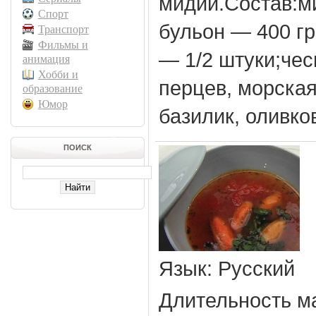
мидий.Состав:м
Спорт
бульон — 400 гр
Транспорт
Фильмы и
— 1/2 штуки;чес
анимация
Хобби и
перцев, морская
образование
Юмор
базилик, оливко
ПОИСК
Язык
: Русский
Длительность м