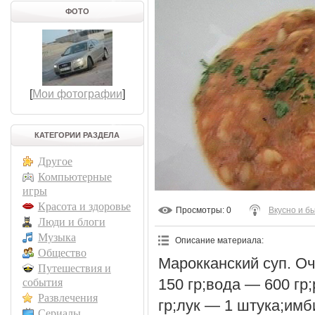
ФОТО
[
Мои фотографии
]
КАТЕГОРИИ РАЗДЕЛА
Другое
Компьютерные
игры
Красота и здоровье
Просмотры
: 0
Вкусно и б
Люди и блоги
Музыка
Описание материала
:
Общество
Марокканский суп. Оч
Путешествия и
150 гр;вода — 600 гр
события
Развлечения
гр;лук — 1 штука;имб
Сериалы