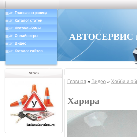
Главная страница
Каталог статей
Фотоальбомы
АВТОСЕРВИС в 
Онлайн игры
Видео
Каталог сайтов
NEWS
Главная
»
Видео
»
Хобби и об
Харира