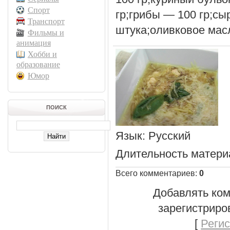
Спорт
гр;грибы — 100 гр;сы
Транспорт
штука;оливковое масл
Фильмы и
анимация
Хобби и
образование
Юмор
ПОИСК
Язык
: Русский
Длительность матери
Всего комментариев
:
0
Добавлять ком
зарегистриро
[
Реги