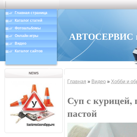
Главная страница
Каталог статей
Фотоальбомы
АВТОСЕРВИС в 
Онлайн игры
Видео
Каталог сайтов
NEWS
Главная
»
Видео
»
Хобби и об
Суп с курицей,
пастой