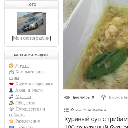
ФОТО
[
Мои фотографии
]
КАТЕГОРИИ РАЗДЕЛА
Другое
Компьютерные
игры
Красота и здоровье
Люди и блоги
Музыка
Просмотры
: 0
Вкусно и б
Общество
Путешествия и
Описание материала
:
события
Куриный суп с грибам
Развлечения
100 гр;куриный буль
Сериалы