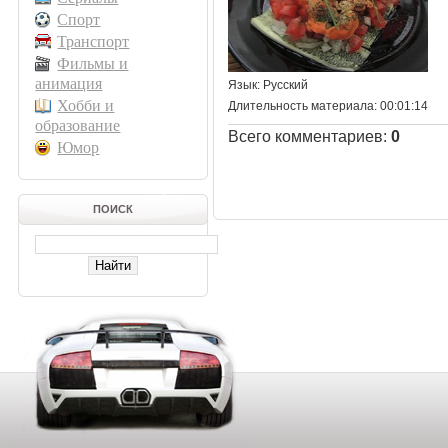
Спорт
Транспорт
Фильмы и
анимация
Язык
: Русский
Хобби и
Длительность материала
: 00:01:14
образование
Всего комментариев
:
0
Юмор
ПОИСК