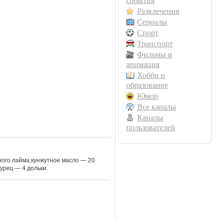
события
Развлечения
Сериалы
Спорт
Транспорт
Фильмы и
анимация
Хобби и
образование
Юмор
Все каналы
Каналы
пользователей
дного лайма;кунжутное масло — 20
урец — 4 дольки.