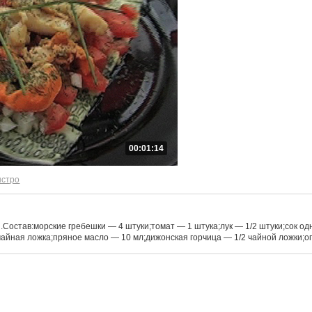
00:01:14
ыстро
.Состав:морские гребешки — 4 штуки;томат — 1 штука;лук — 1/2 штуки;сок о
чайная ложка;пряное масло — 10 мл;дижонская горчица — 1/2 чайной ложки;ог