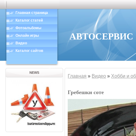
Главная страница
Каталог статей
Фотоальбомы
АВТОСЕРВИС в
Онлайн игры
Видео
Каталог сайтов
NEWS
Главная
»
Видео
»
Хобби и о
Гребешки соте