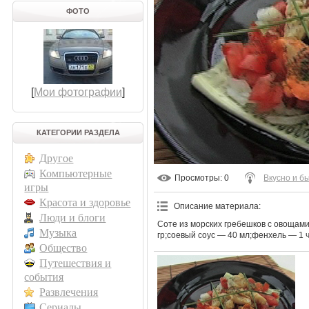
ФОТО
[
Мои фотографии
]
КАТЕГОРИИ РАЗДЕЛА
Другое
Компьютерные
Просмотры
: 0
Вкусно и б
игры
Красота и здоровье
Описание материала
:
Люди и блоги
Соте из морских гребешков с овощами
Музыка
гр;соевый соус — 40 мл;фенхель — 1 
Общество
Путешествия и
события
Развлечения
Сериалы