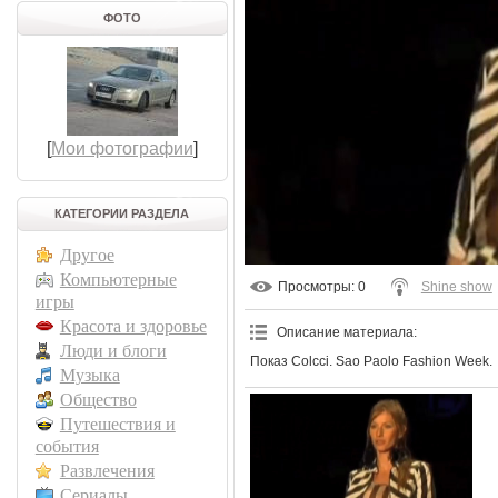
ФОТО
[
Мои фотографии
]
КАТЕГОРИИ РАЗДЕЛА
Другое
Компьютерные
Просмотры
: 0
Shine show
игры
Красота и здоровье
Описание материала
:
Люди и блоги
Показ Colcci. Sao Paolo Fashion Week.
Музыка
Общество
Путешествия и
события
Развлечения
Сериалы