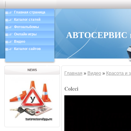
Главная страница
Каталог статей
Фотоальбомы
АВТОСЕРВИС в 
Онлайн игры
Видео
Каталог сайтов
NEWS
Главная
»
Видео
»
Красота и 
Colcci