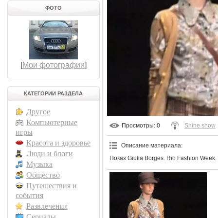
ФОТО
[
Мои фотографии
]
КАТЕГОРИИ РАЗДЕЛА
Другое
Компьютерные
Просмотры
: 0
Shine show
игры
Красота и здоровье
Описание материала
:
Люди и блоги
Показ Giulia Borges. Rio Fashion Week.
Музыка
Общество
Путешествия и
события
Развлечения
Сериалы