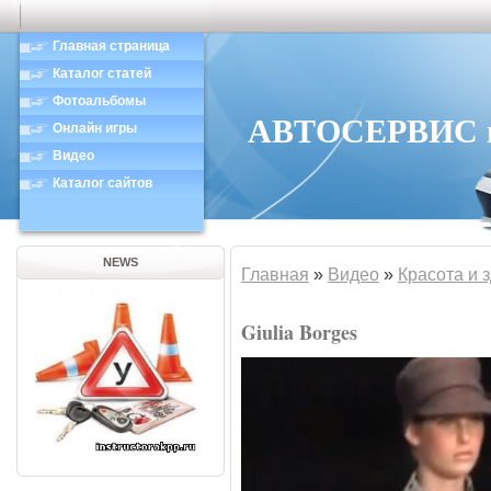
Главная страница
Каталог статей
Фотоальбомы
АВТОСЕРВИС в 
Онлайн игры
Видео
Каталог сайтов
NEWS
Главная
»
Видео
»
Красота и 
Giulia Borges