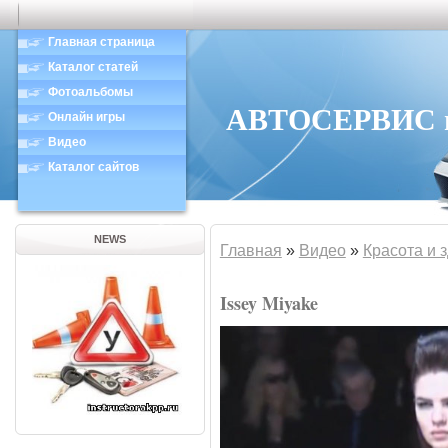
Главная страница
Каталог статей
Фотоальбомы
АВТОСЕРВИС в 
Онлайн игры
Видео
Каталог сайтов
NEWS
Главная
»
Видео
»
Красота и 
Issey Miyake