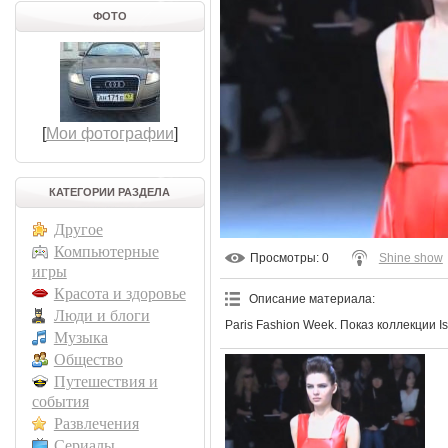
ФОТО
[
Мои фотографии
]
КАТЕГОРИИ РАЗДЕЛА
Другое
Компьютерные
Просмотры
: 0
Shine show
игры
Красота и здоровье
Описание материала
:
Люди и блоги
Paris Fashion Week. Показ коллекции Is
Музыка
Общество
Путешествия и
события
Развлечения
Сериалы