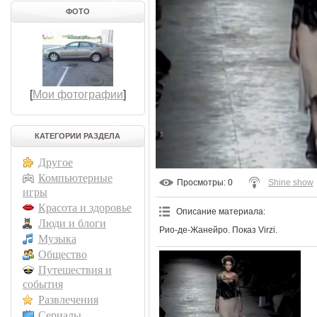
ФОТО
[
Мои фотографии
]
КАТЕГОРИИ РАЗДЕЛА
Другое
Компьютерные
Просмотры
: 0
Shine show
игры
Красота и здоровье
Описание материала
:
Люди и блоги
Рио-де-Жанейро. Показ Virzi.
Музыка
Общество
Путешествия и
события
Развлечения
Сериалы