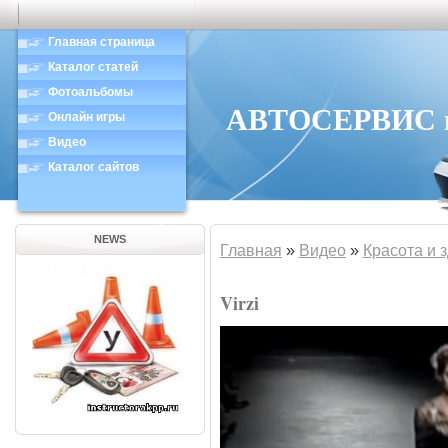
Главная страница
Каталог статей
Фотоальбомы
АВТОСЕРВИС в 
Онлайн игры
Видео
Каталог сайтов
NEWS
Главная
»
Видео
»
Красота и 
Virzi