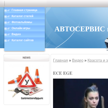
Главная страница
Каталог статей
Фотоальбомы
АВТОСЕРВИС в 
Онлайн игры
Видео
Каталог сайтов
NEWS
Главная
»
Видео
»
Красота и 
ECE EGE