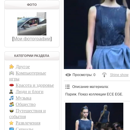
ФОТО
[
Мои фотографии
]
КАТЕГОРИИ РАЗДЕЛА
Другое
Компьютерные
Просмотры
: 0
Shine show
игры
Красота и здоровье
Описание материала
:
Люди и блоги
Париж. Показ коллекции ECE EGE.
Музыка
Общество
Путешествия и
события
Развлечения
Сериалы