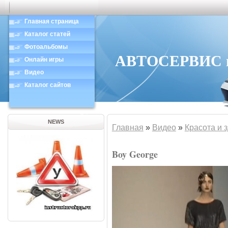
Главная страница
Каталог статей
Фотоальбомы
АВТОСЕРВИС в 
Онлайн игры
Видео
Каталог сайтов
NEWS
Главная
»
Видео
»
Красота и 
Boy George