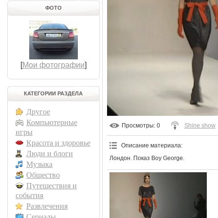
ФОТО
[
Мои фотографии
]
КАТЕГОРИИ РАЗДЕЛА
Другое
Компьютерные
Просмотры
: 0
Shine show
игры
Красота и здоровье
Описание материала
:
Люди и блоги
Лондон. Показ Boy George.
Музыка
Общество
Путешествия и
события
Развлечения
Сериалы