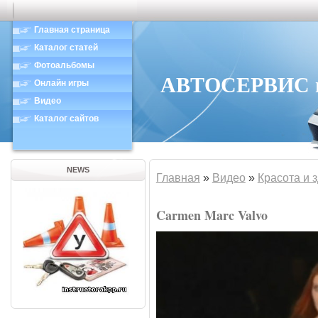
Главная страница
Каталог статей
Фотоальбомы
АВТОСЕРВИС в 
Онлайн игры
Видео
Каталог сайтов
NEWS
Главная
»
Видео
»
Красота и 
Carmen Marc Valvo