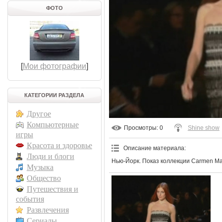
ФОТО
[
Мои фотографии
]
КАТЕГОРИИ РАЗДЕЛА
Другое
Компьютерные
Просмотры
: 0
Shine show
игры
Красота и здоровье
Описание материала
:
Люди и блоги
Нью-Йорк. Показ коллекции Carmen Mar
Музыка
Общество
Путешествия и
события
Развлечения
Сериалы