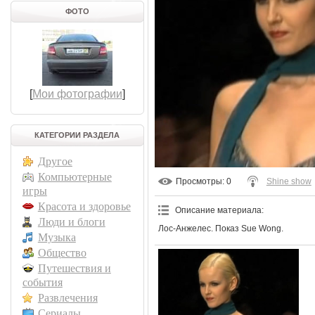
ФОТО
[
Мои фотографии
]
КАТЕГОРИИ РАЗДЕЛА
Другое
Компьютерные
Просмотры
: 0
Shine show
игры
Красота и здоровье
Описание материала
:
Люди и блоги
Лос-Анжелес. Показ Sue Wong.
Музыка
Общество
Путешествия и
события
Развлечения
Сериалы